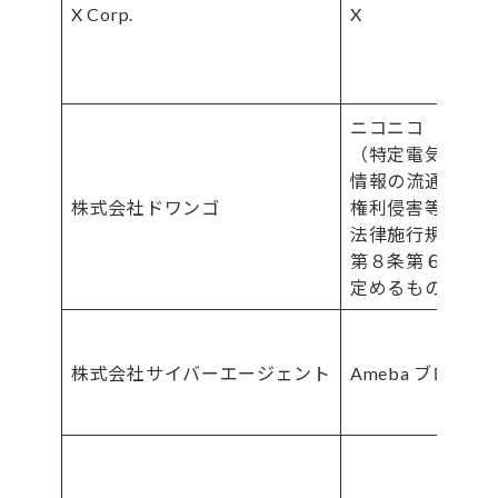
X Corp.
X
ニコニコ
（特定電気通信
情報の流通によっ
株式会社ドワンゴ
権利侵害等への
法律施行規則（令
第８条第６項各
定めるものを除く
株式会社サイバーエージェント
Ameba ブログ